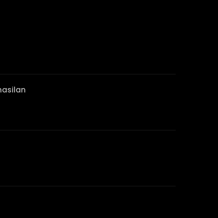
hasilan