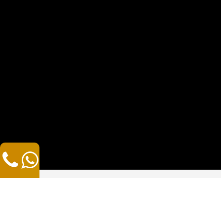
© 2026. Designer By
Sman 12 Depok