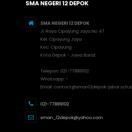
SMA NEGERI 12 DEPOK
SMA NEGERI 12 DEPOK
Jl. Raya Cipayung Jaya No 47
Kel. Cipayung Jaya
Kec. Cipayung
Kota Depok - Jawa Barat
Telepon: 021-77889102
Whatsapp: -
Email: contact@sman12depok-jabar.sch.i
021-77889102
sman_12depok@yahoo.com